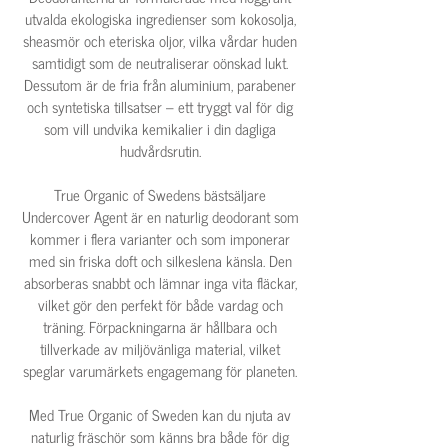
utvalda ekologiska ingredienser som kokosolja,
sheasmör och eteriska oljor, vilka vårdar huden
samtidigt som de neutraliserar oönskad lukt.
Dessutom är de fria från aluminium, parabener
och syntetiska tillsatser – ett tryggt val för dig
som vill undvika kemikalier i din dagliga
hudvårdsrutin.
True Organic of Swedens bästsäljare
Undercover Agent är en naturlig deodorant som
kommer i flera varianter och som imponerar
med sin friska doft och silkeslena känsla. Den
absorberas snabbt och lämnar inga vita fläckar,
vilket gör den perfekt för både vardag och
träning. Förpackningarna är hållbara och
tillverkade av miljövänliga material, vilket
speglar varumärkets engagemang för planeten.
Med True Organic of Sweden kan du njuta av
naturlig fräschör som känns bra både för dig